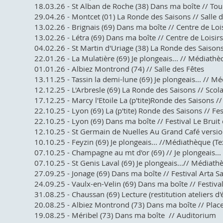
18.03.26 - St Alban de Roche (38) Dans ma boîte // To
29.04.26 - Montcet (01) La Ronde des Saisons // Salle d
13.02.26 - Brignais (69) Dans ma boîte // Centre de Loi
13.02.26 - Létra (69) Dans ma boîte // Centre de Loisirs
04.02.26 - St Martin d'Uriage (38) La Ronde des Saisons /
22.01.26 - La Mulatière (69) Je plongeais... // Médiathè
01.01.26 - Albiez Montrond (74) // Salle des Fêtes
13.11.25 - Tassin la demi-lune (69) Je plongeais... // M
12.12.25 - L'Arbresle (69) La Ronde des Saisons // Scola
17.12.25 - Marcy l'Etoile La (p'tite)Ronde des Saisons /
22.10.25 - Lyon (69) La (p'tite) Ronde des Saisons // Fest
22.10.25 - Lyon (69) Dans ma boîte // Festival Le Bruit d
​12.10.25 - St Germain de Nuelles Au Grand Café versio
10.10.25 - Feyzin (69) Je plongeais... //Médiathèque (Te
07.10.25 - Champagne au mt d'or (69) // Je plongeais...
07.10.25 - St Genis Laval (69) Je plongeais...// Médiath
27.09.25 - Jonage (69) Dans ma boîte // Festival Arta 
24.09.25 - Vaulx-en-Velin (69) Dans ma boîte // Festival 
31.08.25 - Chaussan (69) Lecture (restitution ateliers d'é
20.08.25 - Albiez Montrond (73) Dans ma boîte // Place
19.08.25 - Méribel (73) Dans ma boîte // Auditorium